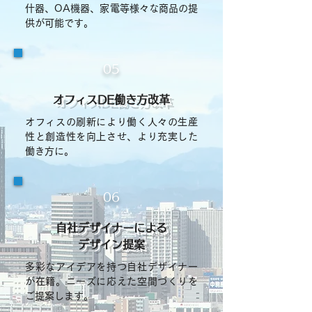
什器、OA機器、家電等様々な商品の提
供が可能です。
05
オフィスDE働き方改革
オフィスの刷新により働く人々の生産
性と創造性を向上させ、より充実した
働き方に。
06
自社デザイナーによる
デザイン提案
多彩なアイデアを持つ自社デザイナー
が在籍。ニーズに応えた空間づくりを
ご提案します。